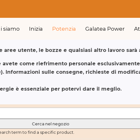
hi siamo
Inizia
Potenzia
Galatea Power
A
 aree utente, le bozze e qualsiasi altro lavoro sarà 
e avete come riefrimento personale esclusivamente p
. Informazioni sulle consegne, richieste di modifi
nergie è essenziale per potervi dare il meglio.
earch term to find a specific product.