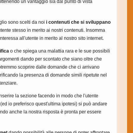
ottenendo un vantaggio sia dal punto di vista
lio sono scelti da noi
i contenuti che si sviluppano
'utente stesso in merito ai nostri contenuti. Insomma
ressa all'utente in merito al nostro sito internet.
ifica
o che spiega una malattia rara e le sue possibili
 argomenti dando per scontato che siano oltre che
 potremmo scoprire dalle domande che ci arrivano
erificando la presenza di domande simili ripetute nel
tenziare.
nserire la sezione facendo in modo che l'utente
(ed io preferisco quest'ultima ipotesi) si può andare
ando anche la nostra risposta è pronta per essere
rnet
dando possibilità alle persone di poter affrontare