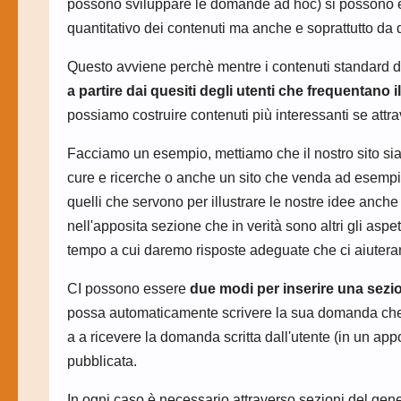
possono sviluppare le domande ad hoc) si possono espl
quantitativo dei contenuti ma anche e soprattutto da q
Questo avviene perchè mentre i contenuti standard del
a partire dai quesiti degli utenti che frequentano i
possiamo costruire contenuti più interessanti se attr
Facciamo un esempio, mettiamo che il nostro sito sia u
cure e ricerche o anche un sito che venda ad esempio
quelli che servono per illustrare le nostre idee anch
nell'apposita sezione che in verità sono altri gli asp
tempo a cui daremo risposte adeguate che ci aiutera
CI possono essere
due modi per inserire una sezion
possa automaticamente scrivere la sua domanda che rest
a a ricevere la domanda scritta dall'utente (in un ap
pubblicata.
In ogni caso è necessario attraverso sezioni del gen