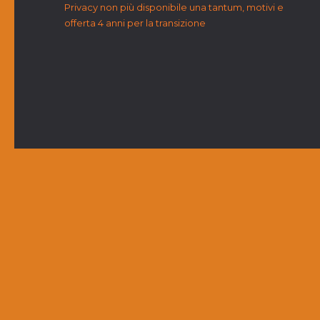
Privacy non più disponibile una tantum, motivi e
offerta 4 anni per la transizione