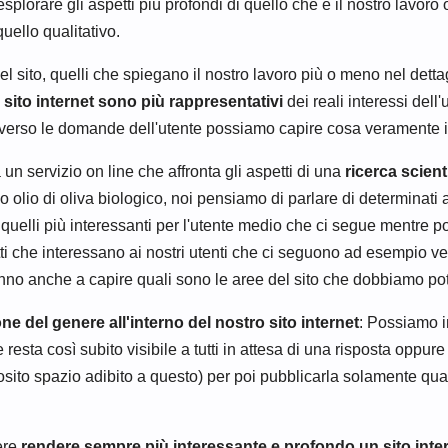
orare gli aspetti più profondi di quello che è il nostro lavoro 
uello qualitativo.
 sito, quelli che spiegano il nostro lavoro più o meno nel dettag
l sito internet sono più rappresentativi
dei reali interessi dell
averso le domande dell'utente possiamo capire cosa veramente inte
n servizio on line che affronta gli aspetti di una
ricerca scient
 olio di oliva biologico, noi pensiamo di parlare di determinati
e quelli più interessanti per l'utente medio che ci segue mentre
etti che interessano ai nostri utenti che ci seguono ad esempio v
nno anche a capire quali sono le aree del sito che dobbiamo po
e del genere all'interno del nostro sito internet
: Possiamo i
a così subito visibile a tutti in attesa di una risposta oppure 
posito spazio adibito a questo) per poi pubblicarla solamente qu
ere
rendere sempre più interessante e profondo un sito inte