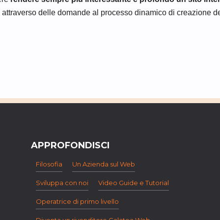
pare attraverso delle domande al processo dinamico di creazione d
APPROFONDISCI
Filosofia
Un Azienda sul Web
Sviluppa con noi
Video Guide e Tutorial
Operatrice di primo livello