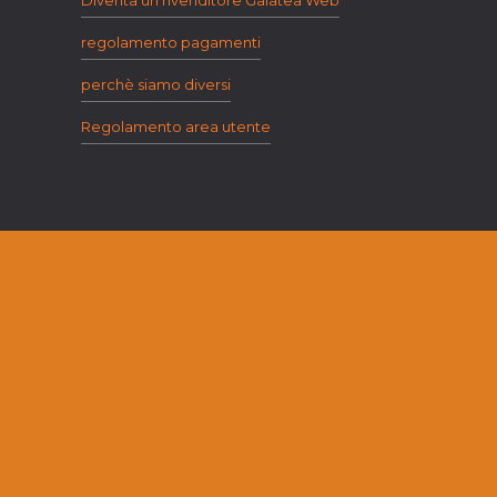
Diventa un rivenditore Galatea Web
regolamento pagamenti
perchè siamo diversi
Regolamento area utente